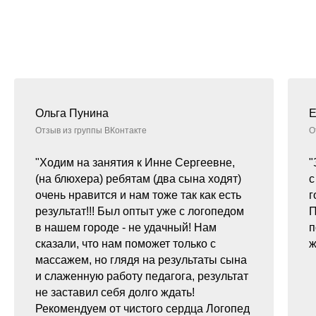
Ольга Пунина
Е
Отзыв из группы ВКонтакте
О
"Ходим на занятия к Инне Сергеевне,
"
(на блюхера) ребятам (два сына ходят)
с
очень нравится и нам тоже так как есть
г
результат!!! Был оптыт уже с логопедом
П
в нашем городе - не удачный! Нам
п
сказали, что нам поможет только с
ж
массажем, но глядя на результаты сына
и слаженную работу педагога, результат
не заставил себя долго ждать!
Рекомендуем от чистого сердца Логопед