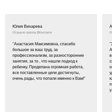
Юлия Вихарева
А
Отзыв из группы ВКонтакте
О
"Анастасия Максимовна, спасибо
"
большое за ваш труд, за
А
профессионализм, за разносторонние
в
занятия, за то , что нашли подход к
с
ребенку. Проделана огромная работа,
н
все поставленные цели достигнуты,
у
очень рады, что попали именно к Вам!"
к
п
у